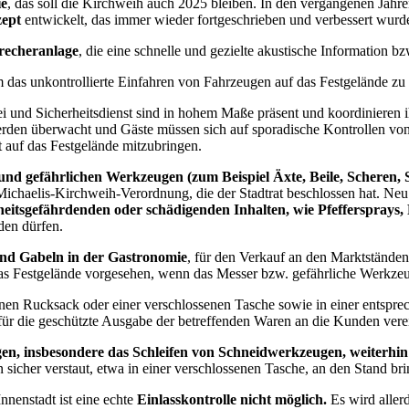
ie
, das soll die Kirchweih auch 2025 bleiben. In den vergangenen Jahr
zept
entwickelt, das immer wieder fortgeschrieben und verbessert wur
recheranlage
, die eine schnelle und gezielte akustische Information 
m das unkontrollierte Einfahren von Fahrzeugen auf das Festgelände zu
izei und Sicherheitsdienst sind in hohem Maße präsent und koordinier
den überwacht und Gäste müssen sich auf sporadische Kontrollen von
t auf das Festgelände mitzubringen.
nd gefährlichen Werkzeugen (zum Beispiel Äxte, Beile, Scheren,
Michaelis-Kirchweih-Verordnung, die der Stadtrat beschlossen hat. Neu 
heitsgefährdenden oder schädigenden Inhalten, wie Pfeffersprays
den dürfen.
 und Gabeln in der Gastronomie
, für den Verkauf an den Marktständ
s Festgelände vorgesehen, wenn das Messer bzw. gefährliche Werkzeug si
senen Rucksack oder einer verschlossenen Tasche sowie in einer entspre
für die geschützte Ausgabe der betreffenden Waren an die Kunden vere
gen, insbesondere das Schleifen von Schneidwerkzeugen, weiterhin
 sicher verstaut, etwa in einer verschlossenen Tasche, an den Stand br
nnenstadt ist eine echte
Einlasskontrolle nicht möglich.
Es wird aller