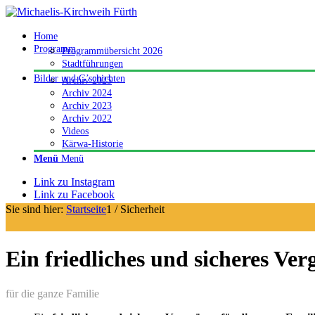
Home
Programm
Programmübersicht 2026
Stadtführungen
Bilder und G’schichten
Archiv 2025
Archiv 2024
Archiv 2023
Archiv 2022
Videos
Kärwa-Historie
Menü
Menü
Link zu Instagram
Link zu Facebook
Sie sind hier:
Startseite
1
/
Sicherheit
Ein friedliches und sicheres Ve
für die ganze Familie