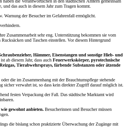
en haben die Verantwortlichen in den städtischen Ämtern gemeinsam
de, und das auch in diesem Jahr zum Tragen kommt.
bzw. Warnung der Besucher im Gefahrenfall ermöglicht.
 verhindern.
en ihre Zusammenarbeit sehr eng. Unterstützung bekommen sie vom
 Rucksäcken und Taschen einstellen. Vor diesem Hintergrund
 Schraubenzieher, Hämmer, Eisenstangen und sonstige Hieb- und
ist ab diesem Jahr, dass auch
Feuerwerkskörper, pyrotechnische
, Reizgas, Tierabwehrsprays, färbende Substanzen oder ätzende
en oder die im Zusammenhang mit der Brauchtumspflege stehende
cher verwahrt ist, so dass kein direkter Zugriff darauf möglich ist.
chend festen Verpackung der Fall. Das städtische Marktamt wird
inbaren.
 wie gewohnt anbieten.
Besucherinnen und Besucher müssen
ingen.
dings die bislang schon praktizierte Überwachung der Zugänge mit