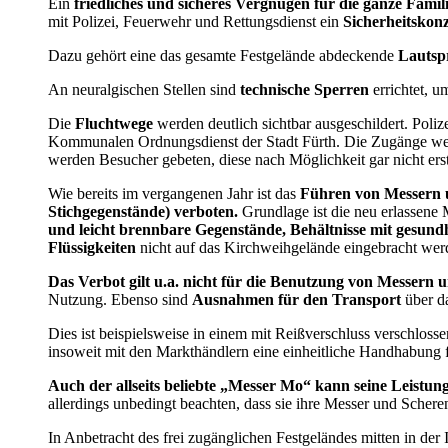
Ein
friedliches und sicheres Vergnügen für die ganze Famil
mit Polizei, Feuerwehr und Rettungsdienst ein
Sicherheitskon
Dazu gehört eine das gesamte Festgelände abdeckende
Lautsp
An neuralgischen Stellen sind
technische Sperren
errichtet, u
Die
Fluchtwege
werden deutlich sichtbar ausgeschildert. Pol
Kommunalen Ordnungsdienst der Stadt Fürth. Die Zugänge wer
werden Besucher gebeten, diese nach Möglichkeit gar nicht ers
Wie bereits im vergangenen Jahr ist das
Führen von Messern u
Stichgegenstände) verboten.
Grundlage ist die neu erlassene 
und leicht brennbare Gegenstände, Behältnisse mit gesund
Flüssigkeiten
nicht auf das Kirchweihgelände eingebracht wer
Das Verbot gilt u.a. nicht für die Benutzung von Messern
Nutzung. Ebenso sind
Ausnahmen für den Transport
über da
Dies ist beispielsweise in einem mit Reißverschluss verschlos
insoweit mit den Markthändlern eine einheitliche Handhabung 
Auch der allseits beliebte „Messer Mo“ kann seine Leistun
allerdings unbedingt beachten, dass sie ihre Messer und Scheren
In Anbetracht des frei zugänglichen Festgeländes mitten in der I