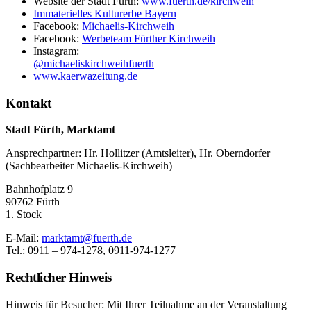
Website der Stadt Fürth:
www.fuerth.de/kirchweih
Immaterielles Kulturerbe Bayern
Facebook:
Michaelis-Kirchweih
Facebook:
Werbeteam Fürther Kirchweih
Instagram:
@michaeliskirchweihfuerth
www.kaerwazeitung.de
Kontakt
Stadt Fürth, Marktamt
Ansprechpartner: Hr. Hollitzer (Amtsleiter), Hr. Oberndorfer
(Sachbearbeiter Michaelis-Kirchweih)
Bahnhofplatz 9
90762 Fürth
1. Stock
E-Mail:
marktamt@fuerth.de
Tel.: 0911 – 974-1278, 0911-974-1277
Rechtlicher Hinweis
Hinweis für Besucher: Mit Ihrer Teilnahme an der Veranstaltung