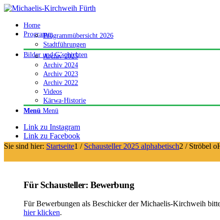
Home
Programm
Programmübersicht 2026
Stadtführungen
Bilder und G’schichten
Archiv 2025
Archiv 2024
Archiv 2023
Archiv 2022
Videos
Kärwa-Historie
Menü
Menü
Link zu Instagram
Link zu Facebook
Sie sind hier:
Startseite
1
/
Schausteller 2025 alphabetisch
2
/
Ströbel 
Für Schausteller: Bewerbung
Für Bewerbungen als Beschicker der Michaelis-Kirchweih bitt
hier klicken
.