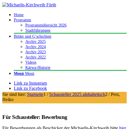
Home
Programm
Programmübersicht 2026
Stadtführungen
Bilder und G’schichten
Archiv 2025
Archiv 2024
Archiv 2023
Archiv 2022
Videos
Kärwa-Historie
Menü
Menü
Link zu Instagram
Link zu Facebook
Sie sind hier:
Startseite
1
/
Schausteller 2025 alphabetisch
2
/
Perz,
Heiko
Für Schausteller: Bewerbung
Für Bewerbungen als Beschicker der Michaelis-Kirchweih bitte
hier