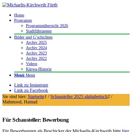
Home
Programm
Programmübersicht 2026
Stadtführungen
Bilder und G’schichten
Archiv 2025
Archiv 2024
Archiv 2023
Archiv 2022
Videos
Kärwa-Historie
Menü
Menü
Link zu Instagram
Link zu Facebook
Sie sind hier:
Startseite
1
/
Schausteller 2025 alphabetisch
2
/
Mahmood, Hamad
Für Schausteller: Bewerbung
Für Bewerbungen als Beschicker der Michaelis-Kirchweih bitte
hier