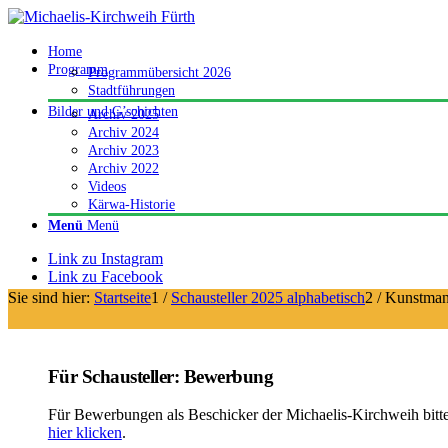
Home
Programm
Programmübersicht 2026
Stadtführungen
Bilder und G’schichten
Archiv 2025
Archiv 2024
Archiv 2023
Archiv 2022
Videos
Kärwa-Historie
Menü
Menü
Link zu Instagram
Link zu Facebook
Sie sind hier:
Startseite
1
/
Schausteller 2025 alphabetisch
2
/
Kunstman
Für Schausteller: Bewerbung
Für Bewerbungen als Beschicker der Michaelis-Kirchweih bitt
hier klicken
.