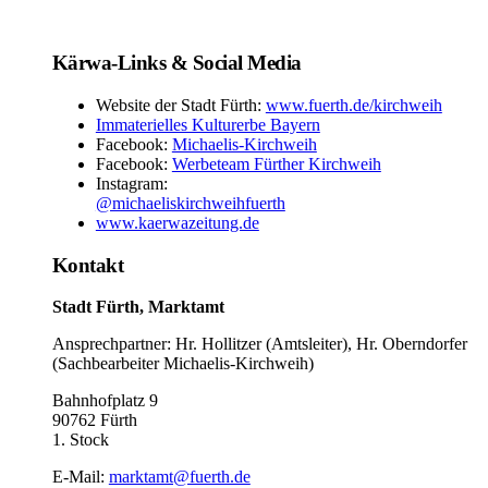
Kärwa-Links & Social Media
Website der Stadt Fürth:
www.fuerth.de/kirchweih
Immaterielles Kulturerbe Bayern
Facebook:
Michaelis-Kirchweih
Facebook:
Werbeteam Fürther Kirchweih
Instagram:
@michaeliskirchweihfuerth
www.kaerwazeitung.de
Kontakt
Stadt Fürth, Marktamt
Ansprechpartner: Hr. Hollitzer (Amtsleiter), Hr. Oberndorfer
(Sachbearbeiter Michaelis-Kirchweih)
Bahnhofplatz 9
90762 Fürth
1. Stock
E-Mail:
marktamt@fuerth.de