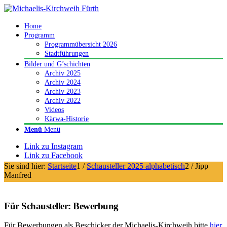
Home
Programm
Programmübersicht 2026
Stadtführungen
Bilder und G’schichten
Archiv 2025
Archiv 2024
Archiv 2023
Archiv 2022
Videos
Kärwa-Historie
Menü
Menü
Link zu Instagram
Link zu Facebook
Sie sind hier:
Startseite
1
/
Schausteller 2025 alphabetisch
2
/
Jipp
Manfred
Für Schausteller: Bewerbung
Für Bewerbungen als Beschicker der Michaelis-Kirchweih bitte
hier