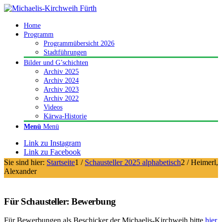
Home
Programm
Programmübersicht 2026
Stadtführungen
Bilder und G’schichten
Archiv 2025
Archiv 2024
Archiv 2023
Archiv 2022
Videos
Kärwa-Historie
Menü
Menü
Link zu Instagram
Link zu Facebook
Sie sind hier:
Startseite
1
/
Schausteller 2025 alphabetisch
2
/
Heimerl,
Alexander
Für Schausteller: Bewerbung
Für Bewerbungen als Beschicker der Michaelis-Kirchweih bitte
hier