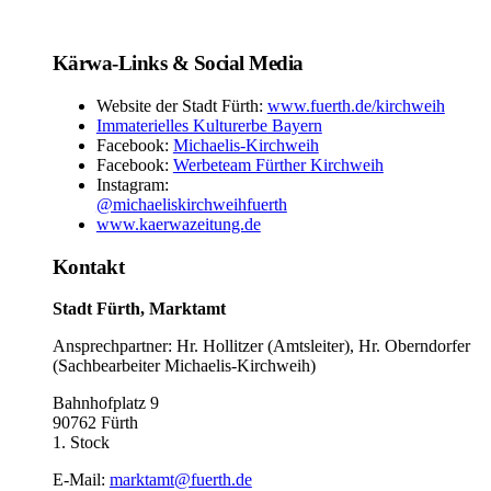
Kärwa-Links & Social Media
Website der Stadt Fürth:
www.fuerth.de/kirchweih
Immaterielles Kulturerbe Bayern
Facebook:
Michaelis-Kirchweih
Facebook:
Werbeteam Fürther Kirchweih
Instagram:
@michaeliskirchweihfuerth
www.kaerwazeitung.de
Kontakt
Stadt Fürth, Marktamt
Ansprechpartner: Hr. Hollitzer (Amtsleiter), Hr. Oberndorfer
(Sachbearbeiter Michaelis-Kirchweih)
Bahnhofplatz 9
90762 Fürth
1. Stock
E-Mail:
marktamt@fuerth.de