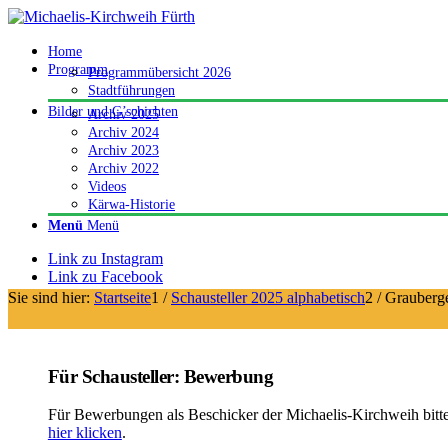
Home
Programm
Programmübersicht 2026
Stadtführungen
Bilder und G’schichten
Archiv 2025
Archiv 2024
Archiv 2023
Archiv 2022
Videos
Kärwa-Historie
Menü
Menü
Link zu Instagram
Link zu Facebook
Sie sind hier:
Startseite
1
/
Schausteller 2025 alphabetisch
2
/
Grauberge
Für Schausteller: Bewerbung
Für Bewerbungen als Beschicker der Michaelis-Kirchweih bitt
hier klicken
.