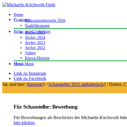
Home
Programm
Programmübersicht 2026
Stadtführungen
Bilder und G’schichten
Archiv 2025
Archiv 2024
Archiv 2023
Archiv 2022
Videos
Kärwa-Historie
Menü
Menü
Link zu Instagram
Link zu Facebook
Sie sind hier:
Startseite
1
/
Schausteller 2025 alphabetisch
2
/
Dobler, C
Für Schausteller: Bewerbung
Für Bewerbungen als Beschicker der Michaelis-Kirchweih bitt
hier klicken
.