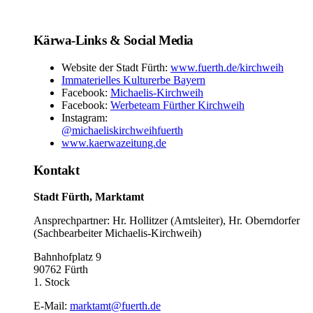
Kärwa-Links & Social Media
Website der Stadt Fürth:
www.fuerth.de/kirchweih
Immaterielles Kulturerbe Bayern
Facebook:
Michaelis-Kirchweih
Facebook:
Werbeteam Fürther Kirchweih
Instagram:
@michaeliskirchweihfuerth
www.kaerwazeitung.de
Kontakt
Stadt Fürth, Marktamt
Ansprechpartner: Hr. Hollitzer (Amtsleiter), Hr. Oberndorfer
(Sachbearbeiter Michaelis-Kirchweih)
Bahnhofplatz 9
90762 Fürth
1. Stock
E-Mail:
marktamt@fuerth.de