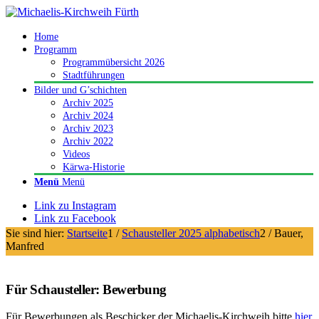
Home
Programm
Programmübersicht 2026
Stadtführungen
Bilder und G’schichten
Archiv 2025
Archiv 2024
Archiv 2023
Archiv 2022
Videos
Kärwa-Historie
Menü
Menü
Link zu Instagram
Link zu Facebook
Sie sind hier:
Startseite
1
/
Schausteller 2025 alphabetisch
2
/
Bauer,
Manfred
Für Schausteller: Bewerbung
Für Bewerbungen als Beschicker der Michaelis-Kirchweih bitte
hier