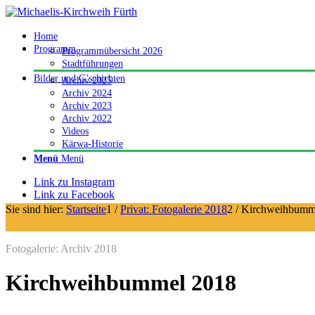
Home
Programm
Programmübersicht 2026
Stadtführungen
Bilder und G’schichten
Archiv 2025
Archiv 2024
Archiv 2023
Archiv 2022
Videos
Kärwa-Historie
Menü
Menü
Link zu Instagram
Link zu Facebook
Sie sind hier:
Startseite
1
/
Privat: Fotogalerie 2018
2
/
Kirchweihbumm
Fotogalerie: Archiv 2018
Kirchweihbummel 2018