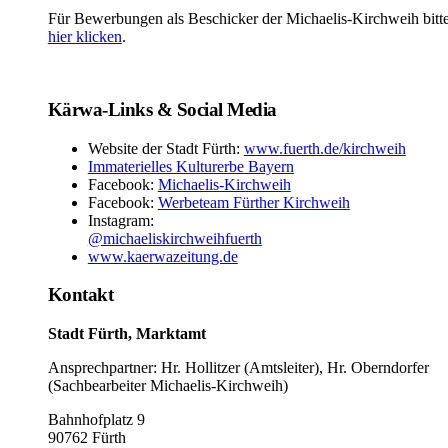
Für Bewerbungen als Beschicker der Michaelis-Kirchweih bitt
hier klicken
.
Kärwa-Links & Social Media
Website der Stadt Fürth:
www.fuerth.de/kirchweih
Immaterielles Kulturerbe Bayern
Facebook:
Michaelis-Kirchweih
Facebook:
Werbeteam Fürther Kirchweih
Instagram:
@michaeliskirchweihfuerth
www.kaerwazeitung.de
Kontakt
Stadt Fürth, Marktamt
Ansprechpartner: Hr. Hollitzer (Amtsleiter), Hr. Oberndorfer
(Sachbearbeiter Michaelis-Kirchweih)
Bahnhofplatz 9
90762 Fürth